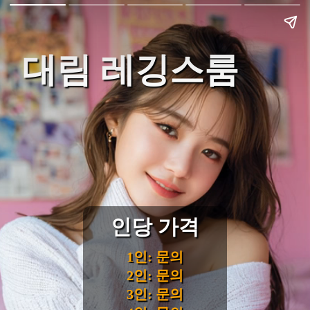
대림 레깅스룸
인당 가격
1인: 문의
2인: 문의
3인: 문의