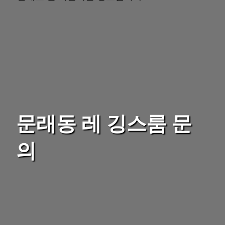
문래동 레 깅스룸 문
의