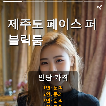
제주도 페이스 퍼
블릭룸
인당 가격
1인: 문의
2인: 문의
3인: 문의