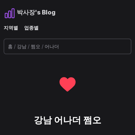
박사장's Blog
지역별
업종별
홈
/
강남
/
쩜오
/
어나더
강남 어나더 쩜오