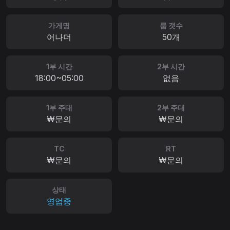
가게명
룸 갯수
어나더
50개
1부 시간
2부 시간
18:00~05:00
없음
1부 주대
2부 주대
₩문의
₩문의
TC
RT
₩문의
₩문의
상태
영업중