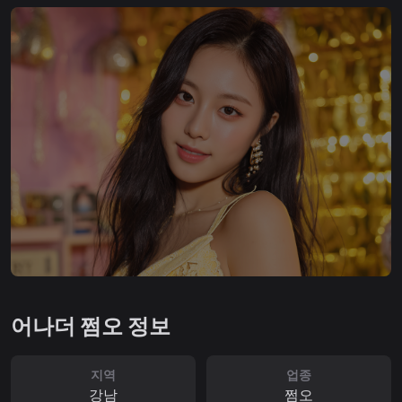
어나더 쩜오 정보
지역
업종
강남
쩜오