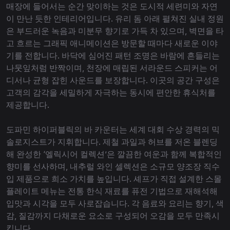
매장에 들어서는 순간 맞이하는 것은 도시적 세련미와 자연
이 만난 듯한 인테리어입니다. 유리 돔 아래 펼쳐진 실내 정원
은 부드러운 녹음과 미분무 향기로 가득 차 있으며, 벽면을 타
고 흐르는 그래픽 애니메이션은 방문할 때마다 새로운 이야
기를 전합니다. 바닥에 심어진 패턴 조명은 바람에 흔들리는
나뭇잎처럼 반짝이며, 천장에 매립된 서라운드 스피커는 어
디서나 균형 잡힌 사운드를 보장합니다. 이곳의 공간 구성은
고객의 감각을 세밀하게 자극하는 동시에 편안한 휴식처를
제공합니다.
도파민 하이퍼블릭의 바 카운터는 세계 대회 수상 경력의 믹
솔로지스트가 지휘합니다. 제철 과일과 허브를 저온 블렌딩
해 완성한 ‘엘릭시어 컬렉션’은 깔끔한 여운과 함께 복합적인
향미를 선사하며, 내추럴 와인 셀렉션은 소규모 양조장 직수
입 제품으로 희소 가치를 높입니다. 셰프가 직접 설계한 스몰
플레이트 메뉴는 전통 한식 재료를 퓨전 기법으로 재해석해
입맛과 시각을 모두 사로잡습니다. 각 음료와 요리는 향기, 색
감, 질감까지 다채로운 요소로 구성되어 오감을 모두 만족시
킵니다.