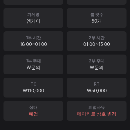
가게명
룸 갯수
엠케이
50개
1부 시간
2부 시간
18:00~01:00
01:00~15:00
1부 주대
2부 주대
₩문의
₩문의
TC
RT
₩110,000
₩50,000
상태
폐업사유
폐업
메이커로 상호 변경