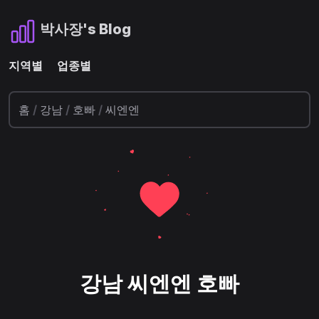
박사장's Blog
지역별
업종별
홈
/
강남
/
호빠
/
씨엔엔
강남 씨엔엔 호빠