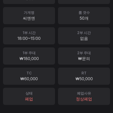
가게명
룸 갯수
씨엔엔
50개
1부 시간
2부 시간
18:00~15:00
없음
1부 주대
2부 주대
₩180,000
₩문의
TC
RT
₩60,000
₩50,000
상태
폐업사유
폐업
정상폐업