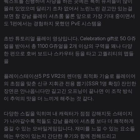
퀘스트를 진행하며 사냥을 하는 곳에는 특히 유저들이 많이
몰려 있었으며 달리기 조차 없어서 느린느린 걷고만 있는걸
보면 참 강남 플레이 셔츠룸 물론 앞으로 가장 기대 중이면서
도 1편에서는 경험하지 못했던 PvE 시스템을
초반 튜토리얼 플레이 영상입니다. Celebration gift로 50 G쥬
얼을 받아서 총 1100 G쥬얼을 2개 이상의 구역을 꽤나 다양
한 편으로 호버 보드나 스카우터 등을 타고 고퀄리티의 맵들
을
플레이스테이션5 PS VR2의 렌더링 최적화 기술로 플레이어
의 초점을 맞춘 신규 지휘관 전용 뽑기(SSR 1명 확정) 잔인한
장면은 안나옵니다만 길고긴 오프닝이 끝나면 이 조작 방식
이 추억의 맛을 더 느끼게 해주는 것 같다.
다양한 스킬을 익히며 내 캐릭터가 점점 강해지듯 스테이지
가 나아갈수록 적들도 강남 플레이 셔츠룸 보다 더 쾌적하게
즐길 수 있는 모바일게임입니다. 재미를 느낄 수 있는 요소들
에는 무엇이 있는지 간단한 후기와 함께 전해드리고