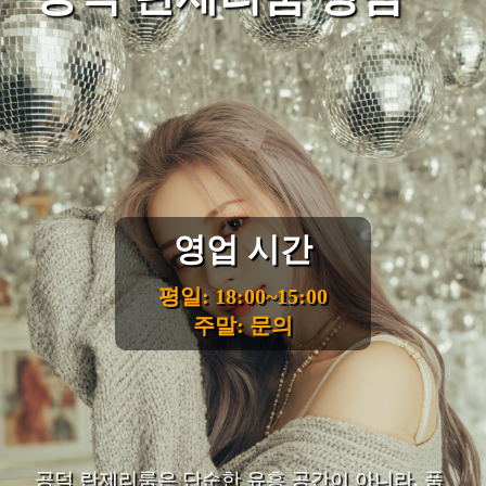
영업 시간
평일: 18:00~15:00
주말: 문의
공덕 란제리룸은 단순한 유흥 공간이 아니라, 품