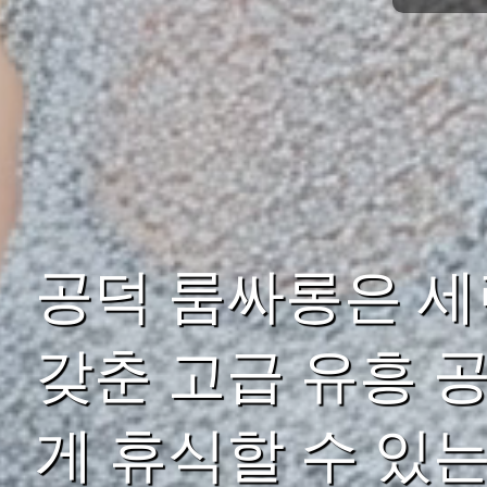
공덕 룸싸롱은 세
갖춘 고급 유흥 
게 휴식할 수 있