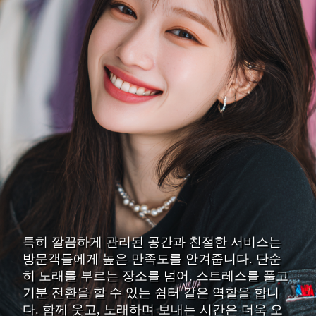
특히 깔끔하게 관리된 공간과 친절한 서비스는
방문객들에게 높은 만족도를 안겨줍니다. 단순
히 노래를 부르는 장소를 넘어, 스트레스를 풀고
기분 전환을 할 수 있는 쉼터 같은 역할을 합니
다. 함께 웃고, 노래하며 보내는 시간은 더욱 오