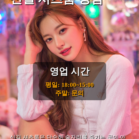
영업 시간
평일: 18:00~15:00
주말: 문의
신길 셔츠룸은 단순히 술자리를 즐기는 곳이 아