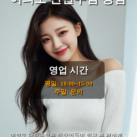
영업 시간
평일: 18:00~15:00
주말: 문의
여의도 단란주점은 직장인들이 퇴근 후 편하게