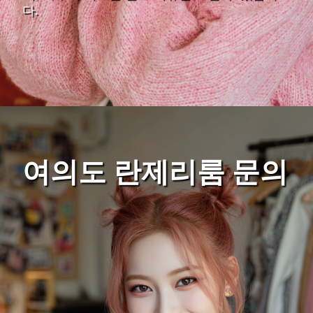
다.
여의도 란제리룸 문의