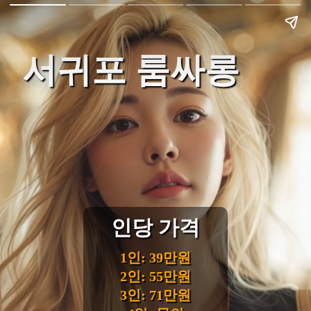
서귀포 룸싸롱
인당 가격
1인: 39만원
2인: 55만원
3인: 71만원