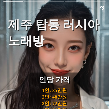
제주 탑동 러시아
노래방
인당 가격
1인: 35만원
2인: 48만원
3인: 72만원