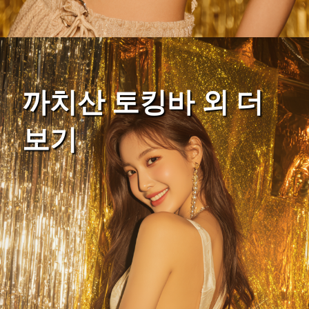
까치산 토킹바 외 더
보기