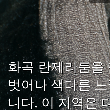
화곡 란제리룸을 
벗어나 색다른 느
니다. 이 지역은