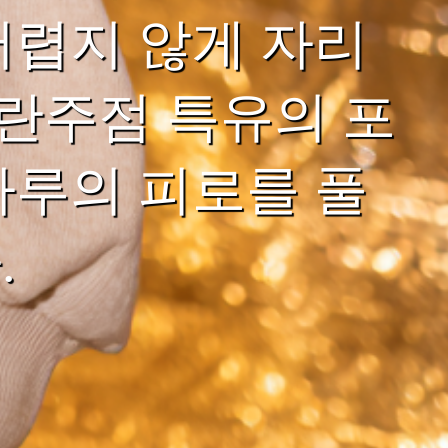
어렵지 않게 자리
단란주점 특유의 포
하루의 피로를 풀
.