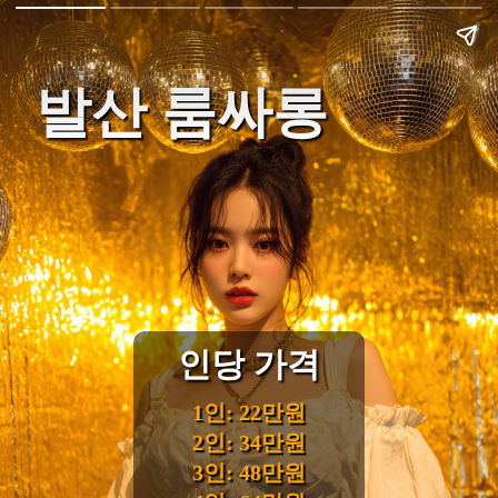
발산 룸싸롱
인당 가격
1인: 22만원
2인: 34만원
3인: 48만원