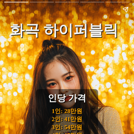
화곡 하이퍼블릭
인당 가격
1인: 28만원
2인: 41만원
3인: 54만원