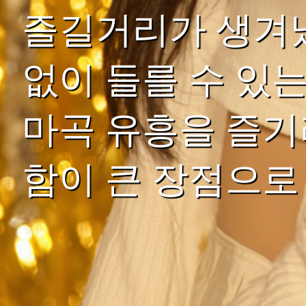
즐길거리가 생겨났
없이 들를 수 있
마곡 유흥을 즐기
함이 큰 장점으로